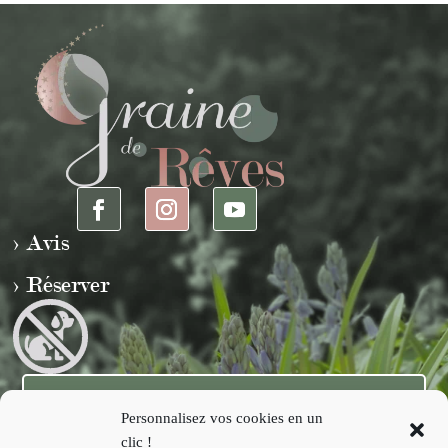
> Avis
> Réserver

1 route de l'église
Personnalisez vos cookies en un
50510 Saint-Sauveur-la-Pommeraye
clic !